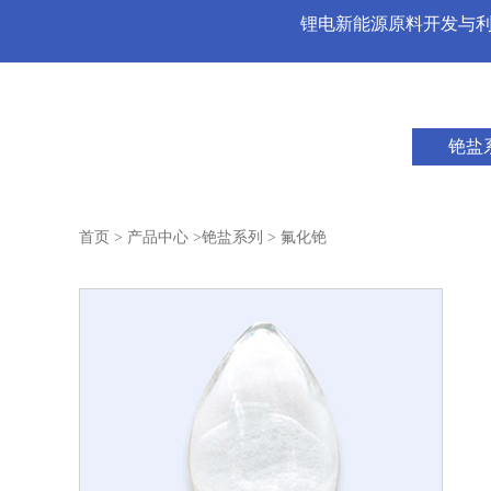
锂电新能源原料开发与
铯盐
首页
>
产品中心
>
铯盐系列
> 氟化铯